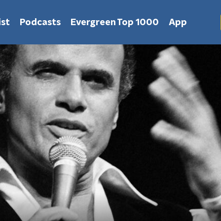
st
Podcasts
Evergreen Top 1000
App