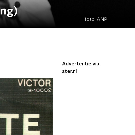
ong)
foto:
ANP
Advertentie via
ster.nl