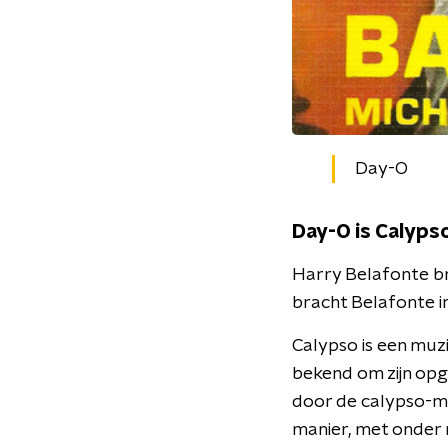
Day-O
Day-O is Calyps
Harry Belafonte br
bracht Belafonte i
Calypso is een muzie
bekend om zijn opg
door de calypso-muz
manier, met onder