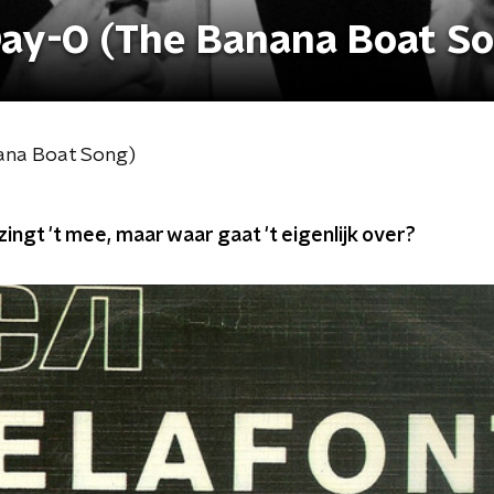
Day-O (The Banana Boat S
ana Boat Song)
ingt 't mee, maar waar gaat 't eigenlijk over?