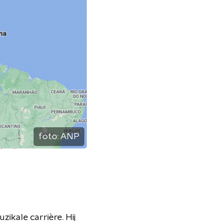
foto:
ANP
zikale carrière. Hij