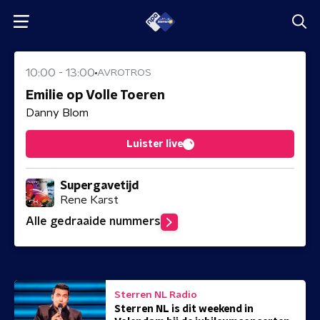
10:00
-
13:00
AVROTROS
Emilie op Volle Toeren
Danny Blom
Luister live
Supergavetijd
Rene Karst
Alle gedraaide nummers
Sterren NL Radio
Sterren NL is dit weekend in