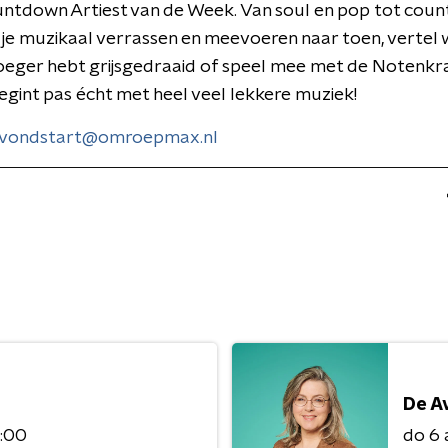
ntdown Artiest van de Week. Van soul en pop tot coun
 je muzikaal verrassen en meevoeren naar toen, vertel 
vroeger hebt grijsgedraaid of speel mee met de Notenkr
egint pas écht met heel veel lekkere muziek!
vondstart@omroepmax.nl
De A
0:00
do 6