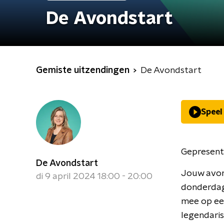
De Avondstart
Gemiste uitzendingen
De Avondstart
Speel
Gepresent
De Avondstart
Jouw avon
di 9 april 2024 18:00 - 20:00
donderdag
mee op een
legendaris