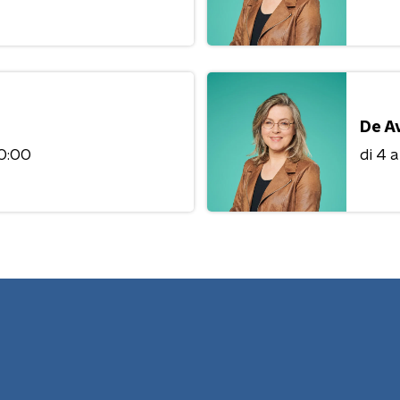
De A
20:00
di 4 