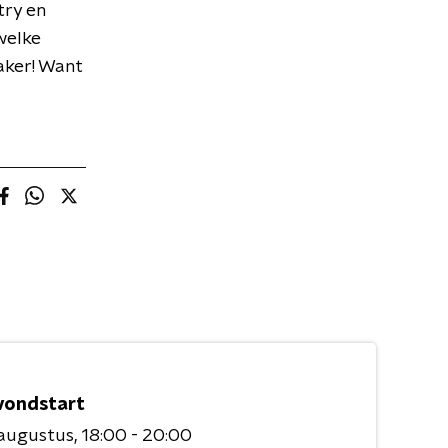
try en
welke
aker! Want
vondstart
 augustus
18:00 - 20:00