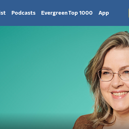
st
Podcasts
Evergreen Top 1000
App