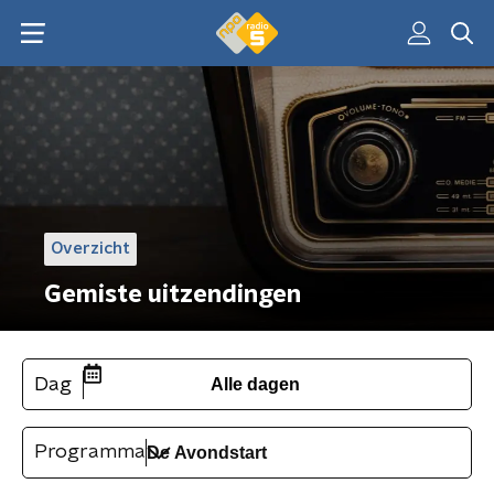
Overzicht
Gemiste uitzendingen
Dag
Alle dagen
Programma