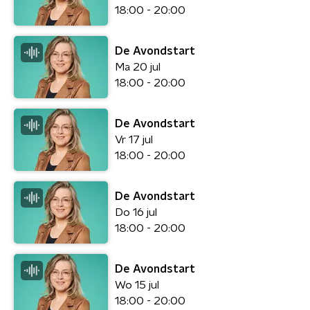
18:00 - 20:00
De Avondstart
Ma 20 jul
18:00 - 20:00
De Avondstart
Vr 17 jul
18:00 - 20:00
De Avondstart
Do 16 jul
18:00 - 20:00
De Avondstart
Wo 15 jul
18:00 - 20:00