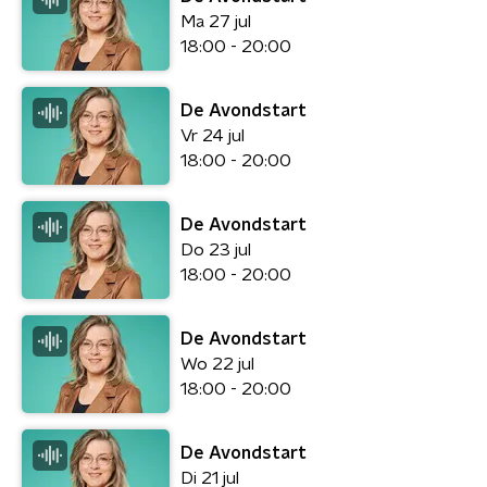
Ma 27 jul
18:00 - 20:00
De Avondstart
Vr 24 jul
18:00 - 20:00
De Avondstart
Do 23 jul
18:00 - 20:00
De Avondstart
Wo 22 jul
18:00 - 20:00
De Avondstart
Di 21 jul