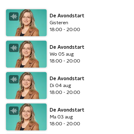
De Avondstart
Gisteren
18:00 - 20:00
De Avondstart
Wo 05 aug
18:00 - 20:00
De Avondstart
Di 04 aug
18:00 - 20:00
De Avondstart
Ma 03 aug
18:00 - 20:00