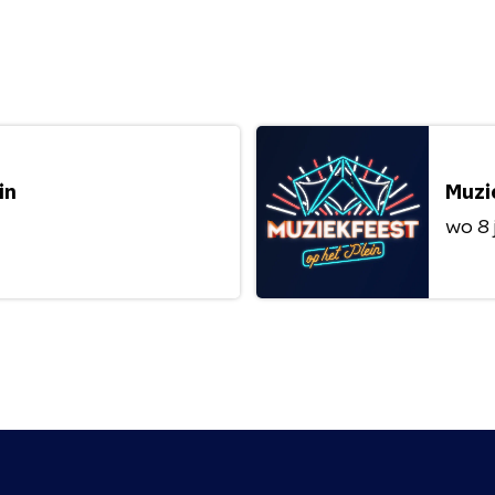
in
Muzi
wo 8 j