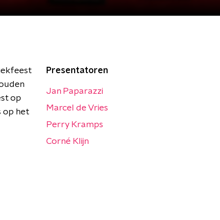
iekfeest
Presentatoren
houden
Jan Paparazzi
st op
Marcel de Vries
s op het
Perry Kramps
Corné Klijn