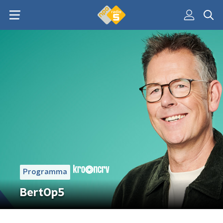
Programma
BertOp5