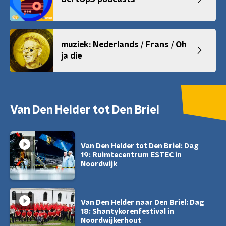
muziek: Nederlands / Frans / Oh
ja die
Van Den Helder tot Den Briel
Van Den Helder tot Den Briel: Dag
19: Ruimtecentrum ESTEC in
Noordwijk
Van Den Helder naar Den Briel: Dag
18: Shantykorenfestival in
Noordwijkerhout