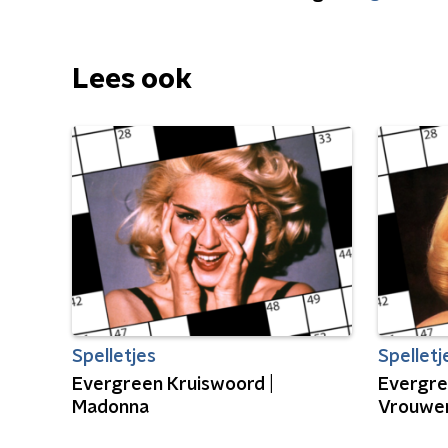
Lees ook
Spelletjes
Spelletj
Evergreen Kruiswoord |
Evergre
Madonna
Vrouwe