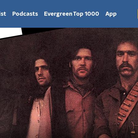
st
Podcasts
Evergreen Top 1000
App