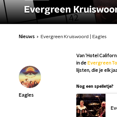
Evergreen Kruiswoor
Nieuws
Evergreen Kruiswoord | Eagles
Van 'Hotel Califor
in de
Evergreen T
lijsten, die je elk
Nog een spelletje?
Eagles
Ev