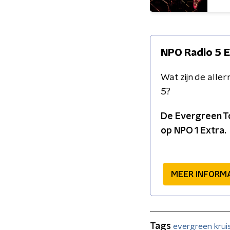
NPO Radio 5 
Wat zijn de all
5?
De Evergreen To
op NPO 1 Extra.
MEER INFORM
Tags
evergreen kru