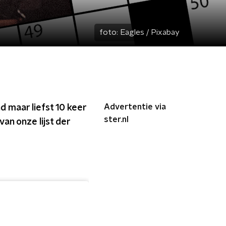
foto:
Eagles / Pixabay
Advertentie via
d maar liefst 10 keer
ster.nl
an onze lijst der