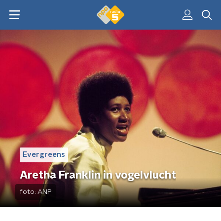
Evergreens
Aretha Franklin in vogelvlucht
foto:
ANP