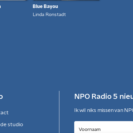
h
Blue Bayou
Linda Ronstadt
o
NPO Radio 5 nie
Ik wil niks missen van NP
tact
de studio