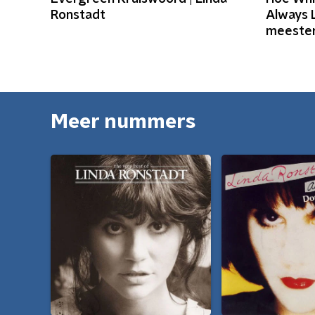
Ronstadt
Always 
meeste
Meer nummers