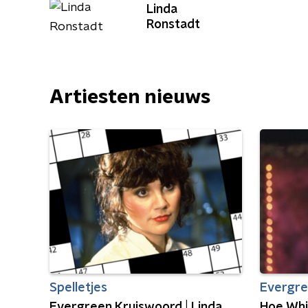
Linda
Ronstadt
Artiesten nieuws
Spelletjes
Evergr
Evergreen Kruiswoord | Linda
Hoe Whit