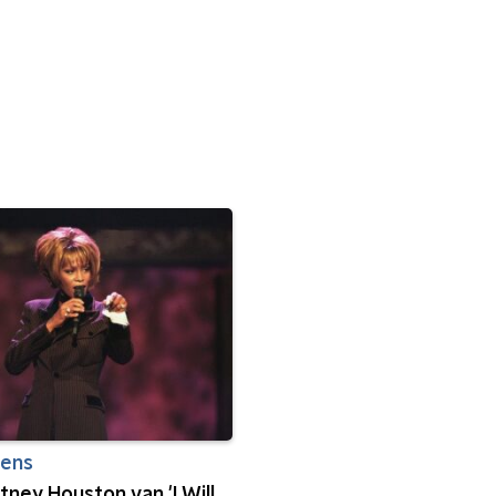
eens
ney Houston van 'I Will