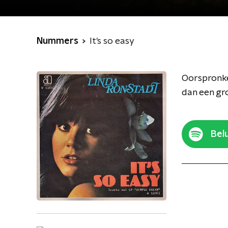
Nummers
It's so easy
Oorspronke
dan een gro
Belu