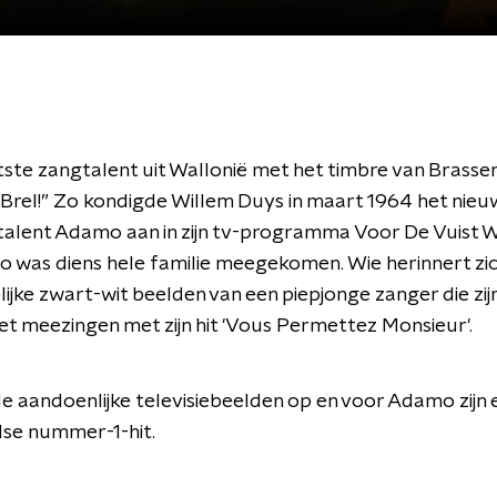
ste zangtalent uit Wallonië met het timbre van Brasse
 Brel!” Zo kondigde Willem Duys in maart 1964 het nie
talent Adamo aan in zijn tv-programma Voor De Vuist 
was diens hele familie meegekomen. Wie herinnert zich
ijke zwart-wit beelden van een piepjonge zanger die zij
liet meezingen met zijn hit 'Vous Permettez Monsieur'.
e aandoenlijke televisiebeelden op en voor Adamo zijn 
dse nummer-1-hit.