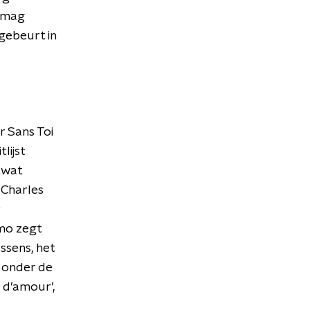
r mag
gebeurt in
r Sans Toi
lijst
twat
 Charles
amo zegt
ssens, het
s onder de
r d’amour’,