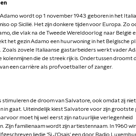
nen
 Adamo wordt op 1 november 1943 geboren in het Itali
iso op Sicilië. Het zijn donkere tijden voor Europa. Zo 
amo, die vlak na de Tweede Wereldoorlog naar België e
kt het gezin Adamo een huurwoning in het Belgische pl
Zoals zovele Italiaanse gastarbeiders werkt vader Ad
e kolenmijnen die de streek rijk is. Ondertussen droomt 
van een carrière als profvoetballer of zanger.
s stimuleren de droom van Salvatore, ook omdat zij niet 
en in gaat. Uiteindelijk kiest Salvatore voor zijn grootste 
arvoor moet hij wel eerst zijn natuurlijke verlegenheid
. Zijn familienaam wordt zijn artiestennaam. In 1960 w
elfgeschreven liedje 'Si J’Osais' een door Radio Luxembu