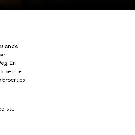
ns en de
uwe
Weg. En
 niet die
n broertjes
eerste