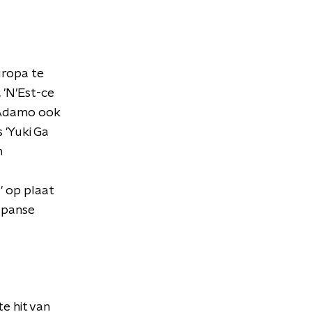
uropa te
 'N’Est-ce
t Adamo ook
 'Yuki Ga
n
' op plaat
apanse
e hit van