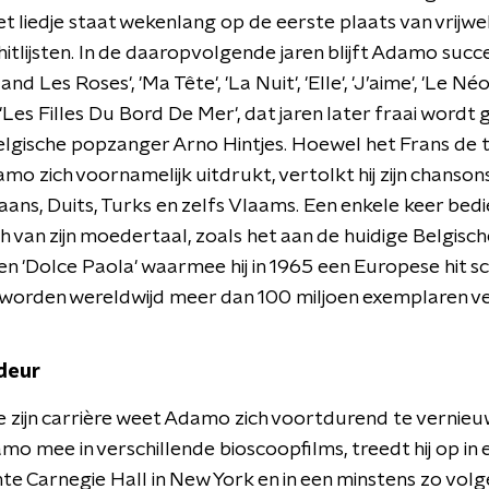
Het liedje staat wekenlang op de eerste plaats van vrijwel
itlijsten. In de daaropvolgende jaren blijft Adamo suc
and Les Roses', 'Ma Tête', 'La Nuit', 'Elle', 'J’aime', 'Le Néon
 'Les Filles Du Bord De Mer', dat jaren later fraai wordt
lgische popzanger Arno Hintjes. Hoewel het Frans de ta
mo zich voornamelijk uitdrukt, vertolkt hij zijn chansons
aans, Duits, Turks en zelfs Vlaams. Een enkele keer bedi
 van zijn moedertaal, zoals het aan de huidige Belgisch
 'Dolce Paola' waarmee hij in 1965 een Europese hit sc
n worden wereldwijd meer dan 100 miljoen exemplaren v
deur
zijn carrière weet Adamo zich voortdurend te vernieu
mo mee in verschillende bioscoopfilms, treedt hij op in 
te Carnegie Hall in New York en in een minstens zo vol