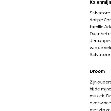
Kolenmij
Salvatore
dorpje Com
familie Ad
Daar betre
Jemappes. 
van de vel
Salvatore 
Droom
Zijn ouder
hij de mijn
muziek. Da
overwinnen
met zijn z