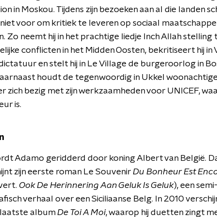
ion in Moskou. Tijdens zijn bezoeken aan al die landen 
iet voor om kritiek te leveren op sociaal maatschappel
 Zo neemt hij in het prachtige liedje Inch Allah stelling
ijke conflicten in het Midden Oosten, bekritiseert hij in 
dictatuur en stelt hij in Le Village de burgeroorlog in B
Daarnaast houdt de tegenwoordig in Ukkel woonachtig
r zich bezig met zijn werkzaamheden voor UNICEF, waar
ur is.
n
rdt Adamo geridderd door koning Albert van België. D
hijnt zijn eerste roman Le Souvenir
Du Bonheur Est Enc
vert.
Ook De Herinnering Aan Geluk Is Geluk
), een semi
isch verhaal over een Siciliaanse Belg. In 2010 verschijn
 laatste album
De Toi A Moi
, waarop hij duetten zingt m