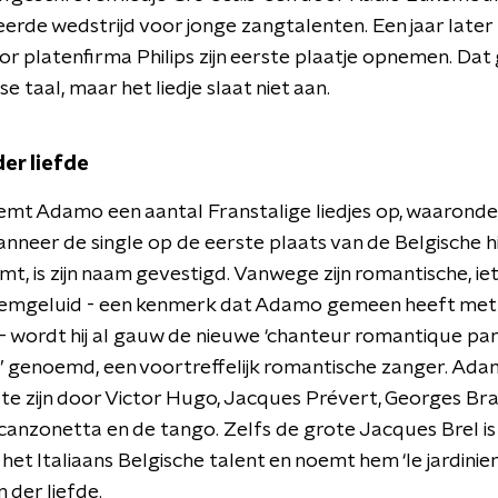
erde wedstrijd voor jonge zangtalenten. Een jaar late
 platenfirma Philips zijn eerste plaatje opnemen. Dat 
se taal, maar het liedje slaat niet aan.
er liefde
emt Adamo een aantal Franstalige liedjes op, waaronde
nneer de single op de eerste plaats van de Belgische hit
mt, is zijn naam gevestigd. Vanwege zijn romantische, ie
temgeluid - een kenmerk dat Adamo gemeen heeft met
 wordt hij al gauw de nieuwe ‘chanteur romantique par
’ genoemd, een voortreffelijk romantische zanger. Ad
te zijn door Victor Hugo, Jacques Prévert, Georges Bra
 canzonetta en de tango. Zelfs de grote Jacques Brel i
 het Italiaans Belgische talent en noemt hem ‘le jardinie
 der liefde.