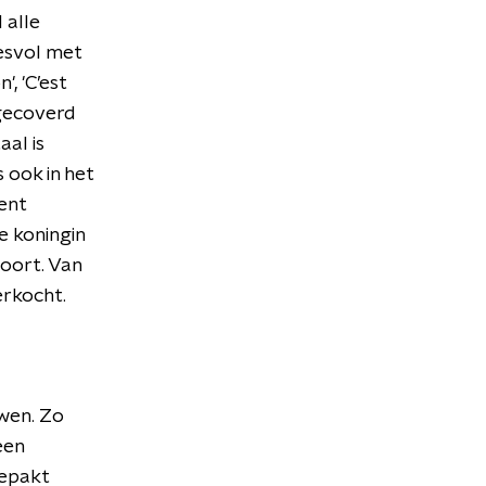
 alle
cesvol met
', 'C’est
 gecoverd
al is
 ook in het
ent
e koningin
oort. Van
erkocht.
wen. Zo
een
gepakt