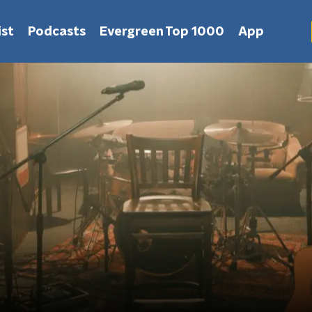
st
Podcasts
Evergreen Top 1000
App