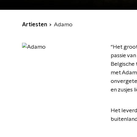
Artiesten
Adamo
“Het groot
passie van
Belgische 
met Adamo 
onvergetel
en zusjes 
Het leverd
buitenlan