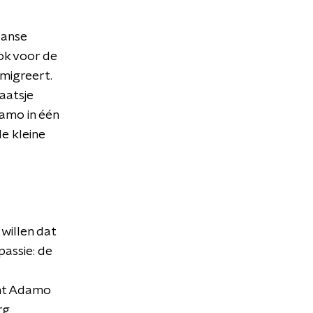
aanse
ook voor de
migreert.
aatsje
amo in één
de kleine
willen dat
passie: de
int Adamo
rg