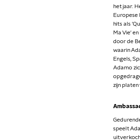
het jaar. 
Europese h
hits als 'Qu
Ma Vie' en
door de Be
waarin Ada
Engels, Sp
Adamo zich
opgedragen
zijn plate
Ambassa
Gedurende 
speelt Ada
uitverkoch