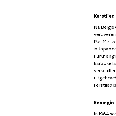
Kerstlied
Na België 
veroveren.
Pas Mervei
in Japan e
Furu' en gr
karaokefa
verschille
uitgebrach
kerstlied i
Koningin
In 1964 s