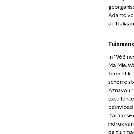
georganise
Adamo voor
de Italiaan
Tuinman d
In 1963 ne
Ma Mie. Wa
terecht ko
schorre s
Aznavour -
excellence
beïnvloed 
Italiaanse
indruk van
de tuinman