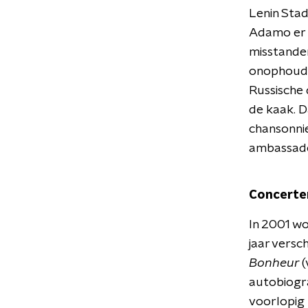
Lenin Stad
Adamo er n
misstanden.
onophoudel
Russische 
de kaak. 
chansonnie
ambassade
Concerte
In 2001 wo
jaar versc
Bonheur
(
autobiograf
voorlopig