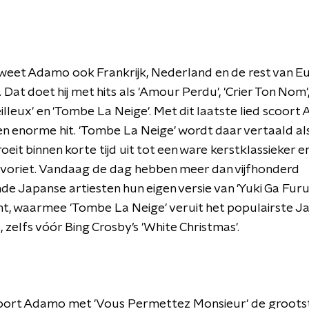
weet Adamo ook Frankrijk, Nederland en de rest van E
 Dat doet hij met hits als 'Amour Perdu', 'Crier Ton Nom',
lleux' en 'Tombe La Neige'. Met dit laatste lied scoor
en enorme hit. 'Tombe La Neige' wordt daar vertaald als
oeit binnen korte tijd uit tot een ware kerstklassieker e
voriet. Vandaag de dag hebben meer dan vijfhonderd
nde Japanse artiesten hun eigen versie van 'Yuki Ga Furu
t, waarmee 'Tombe La Neige' veruit het populairste J
s, zelfs vóór Bing Crosby’s 'White Christmas'.
coort Adamo met 'Vous Permettez Monsieur' de grootst