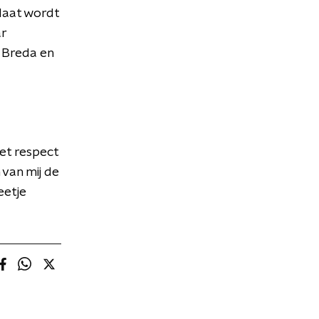
laat wordt
ar
n Breda en
het respect
 van mij de
eetje