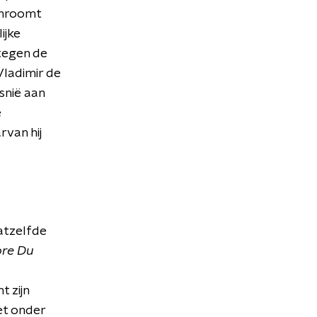
schroomt
ijke
 tegen de
Vladimir de
osnië aan
e
van hij
atzelfde
ore Du
-
t zijn
et onder