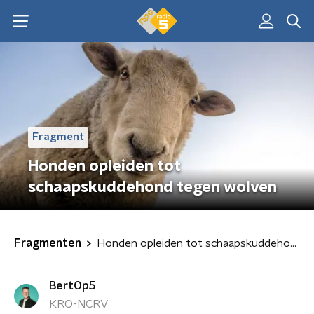
Fragment
Honden opleiden tot
schaapskuddehond tegen wolven
Fragmenten
Honden opleiden tot schaapskuddehond tegen wolven
BertOp5
KRO-NCRV