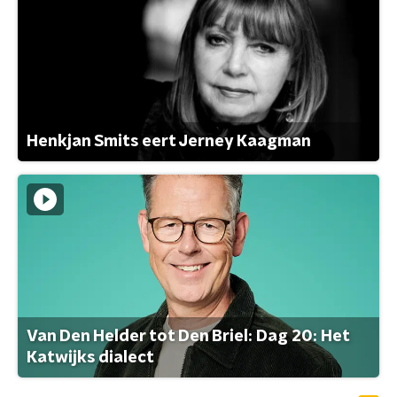
Henkjan Smits eert Jerney Kaagman
Van Den Helder tot Den Briel: Dag 20: Het
Katwijks dialect