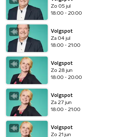
Zo 05 jul
18:00 - 20:00
Volgspot
Za 04 jul
18:00 - 21:00
Volgspot
Zo 28 jun
18:00 - 20:00
Volgspot
Za 27 jun
18:00 - 21:00
Volgspot
Zo 21 jun