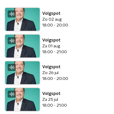
Volgspot
Zo 02 aug
18:00 - 20:00
Volgspot
Za 01 aug
18:00 - 21:00
Volgspot
Zo 26 jul
18:00 - 20:00
Volgspot
Za 25 jul
18:00 - 21:00