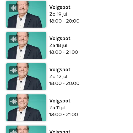
Volgspot
Zo 19 jul
18:00 - 20:00
Volgspot
Za 18 jul
18:00 - 21:00
Volgspot
Zo 12 jul
18:00 - 20:00
Volgspot
Za 11 jul
18:00 - 21:00
Volgspot