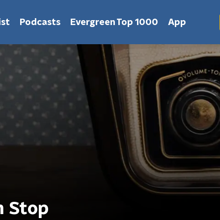
st
Podcasts
Evergreen Top 1000
App
n Stop