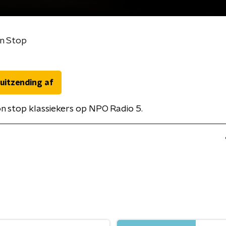
n Stop
 uitzending af
n stop klassiekers op NPO Radio 5.