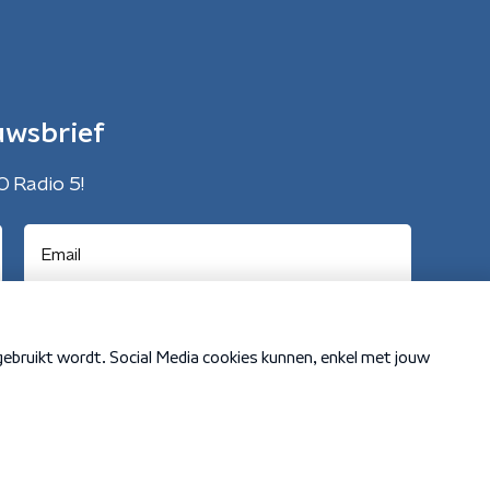
uwsbrief
O Radio 5!
Cookiebeleid