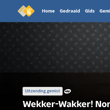
Home
Gedraaid
Gids
Gemi
Uitzending gemist
Wekker-Wakker! No