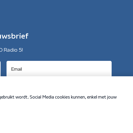
uwsbrief
O Radio 5!
Cookiebeleid