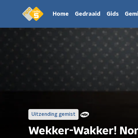
Home
Gedraaid
Gids
Gemi
Uitzending gemist
Wekker-Wakker! No