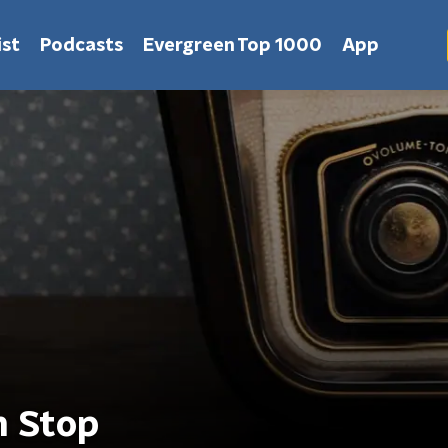
st
Podcasts
Evergreen Top 1000
App
n Stop