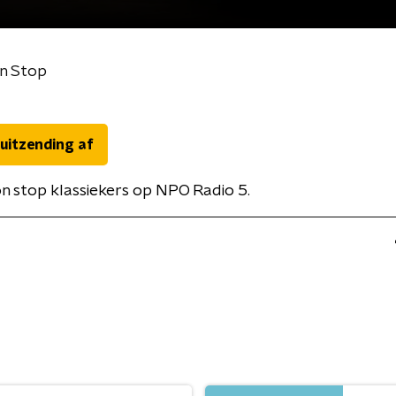
n Stop
 uitzending af
n stop klassiekers op NPO Radio 5.