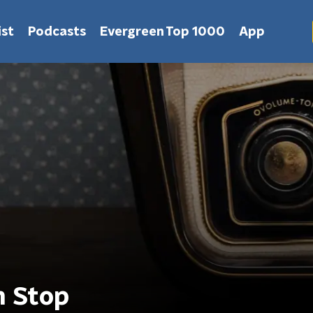
st
Podcasts
Evergreen Top 1000
App
n Stop