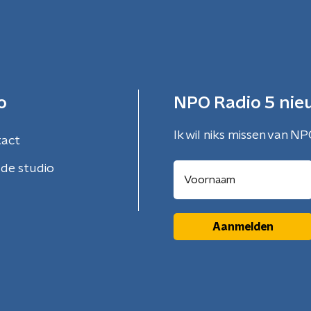
o
NPO Radio 5 nie
Ik wil niks missen van NP
tact
de studio
Aanmelden