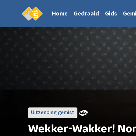
Home
Gedraaid
Gids
Gemi
Uitzending gemist
Wekker-Wakker! No