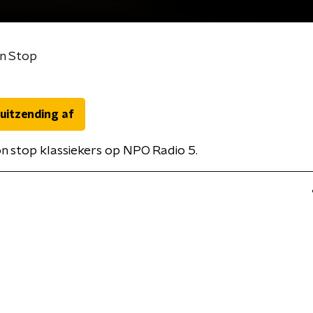
n Stop
 uitzending af
n stop klassiekers op NPO Radio 5.