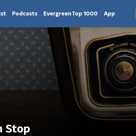
st
Podcasts
Evergreen Top 1000
App
n Stop