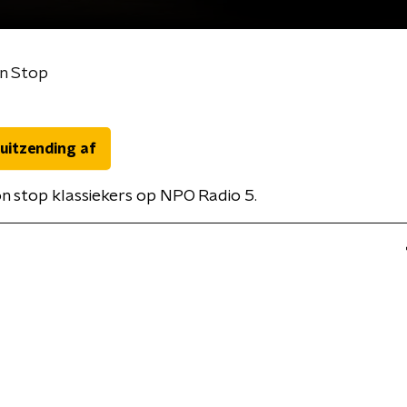
n Stop
 uitzending af
n stop klassiekers op NPO Radio 5.