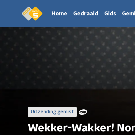
Home
Gedraaid
Gids
Gemi
Uitzending gemist
Wekker-Wakker! No