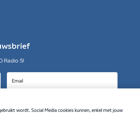
uwsbrief
O Radio 5!
Cookiebeleid