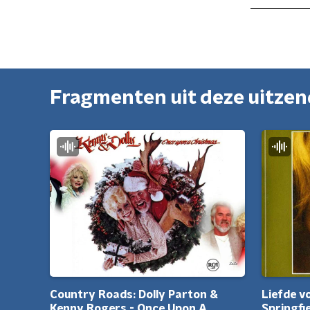
Fragmenten uit deze uitze
Country Roads: Dolly Parton &
Liefde v
Kenny Rogers - Once Upon A
Springfi