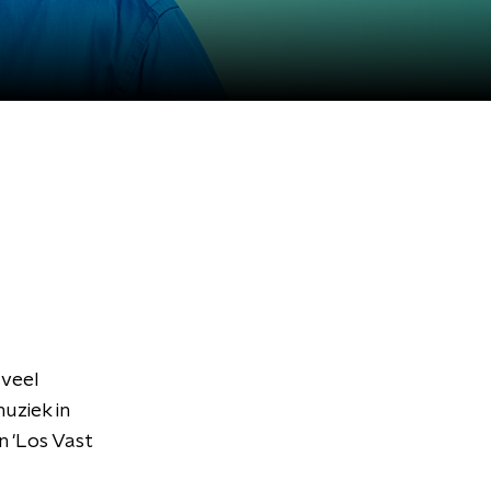
 veel
uziek in
n 'Los Vast