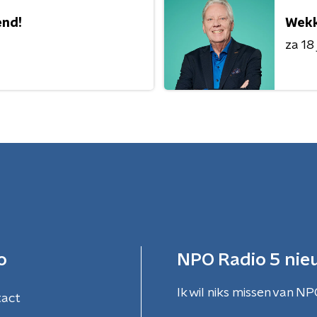
nd!
Wekk
za 18 
o
NPO Radio 5 nie
Ik wil niks missen van NP
tact