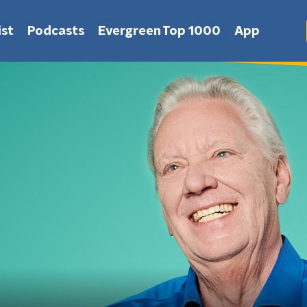
st
Podcasts
Evergreen Top 1000
App