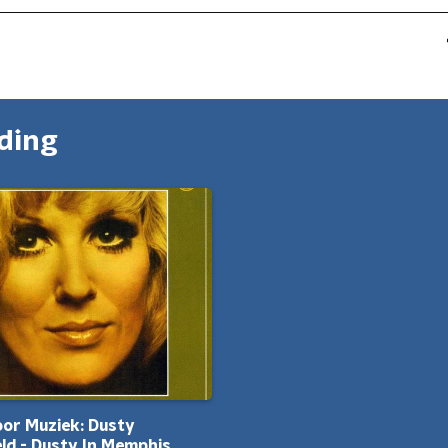
nding
oor Muziek: Dusty
eld - Dusty In Memphis