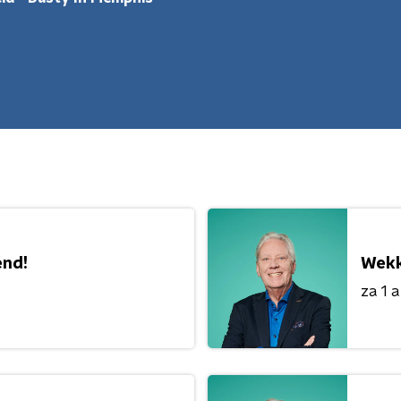
nd!
Wekk
za 1 