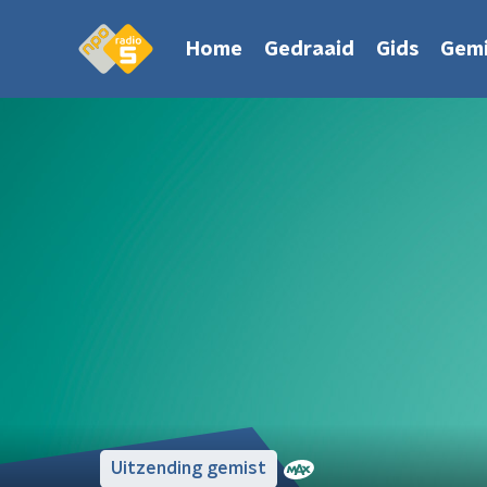
Home
Gedraaid
Gids
Gemi
Uitzending gemist