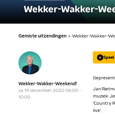
Wekker-Wakker-We
Gemiste uitzendingen
Wekker-Wakker-We
Speel
Gepresent
Wekker-Wakker-Weekend!
Jan Rietma
za 19 december 2020 06:00 -
muziek. Je
10:00
'Country R
live'.