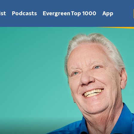
st
Podcasts
Evergreen Top 1000
App