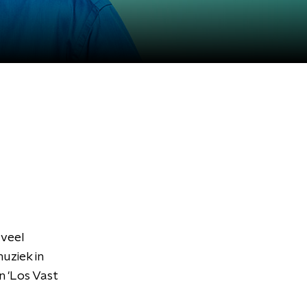
 veel
uziek in
n 'Los Vast