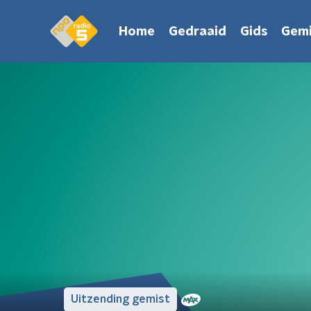
Home
Gedraaid
Gids
Gemi
Uitzending gemist