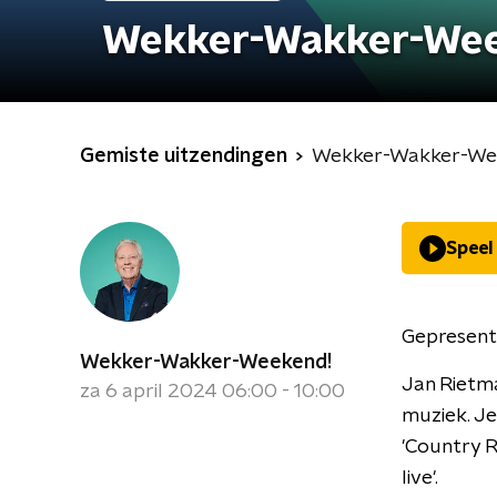
Wekker-Wakker-We
Gemiste uitzendingen
Wekker-Wakker-We
Speel
Gepresent
Wekker-Wakker-Weekend!
Jan Rietma
za 6 april 2024 06:00 - 10:00
muziek. Je
'Country R
live'.