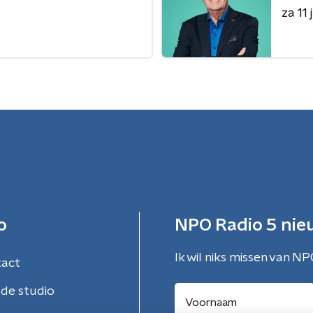
za 11 j
o
NPO Radio 5 nie
Ik wil niks missen van NP
tact
de studio