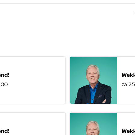
nd!
Wekk
0:00
za 25 
nd!
Wekk