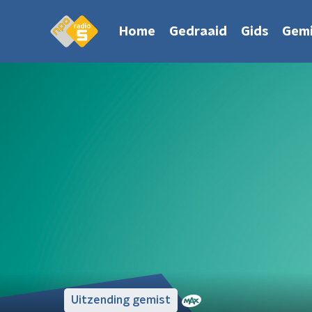
Home
Gedraaid
Gids
Gemi
Uitzending gemist