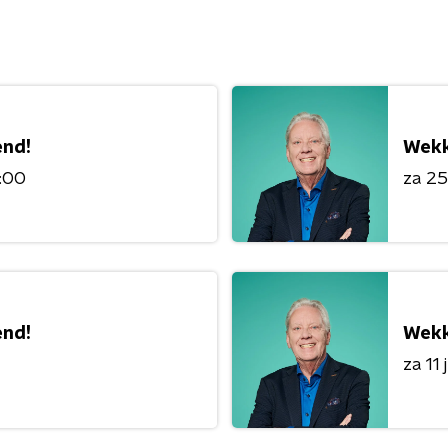
nd!
Wekk
0:00
za 25 
nd!
Wekk
za 11 j