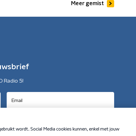
Meer gemist
uwsbrief
O Radio 5!