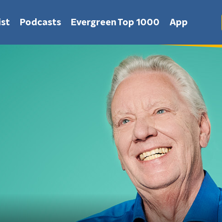
st
Podcasts
Evergreen Top 1000
App