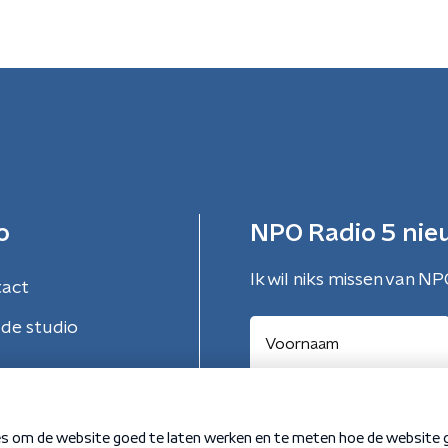
o
NPO Radio 5 nie
Ik wil niks missen van NP
tact
de studio
Aanmelden