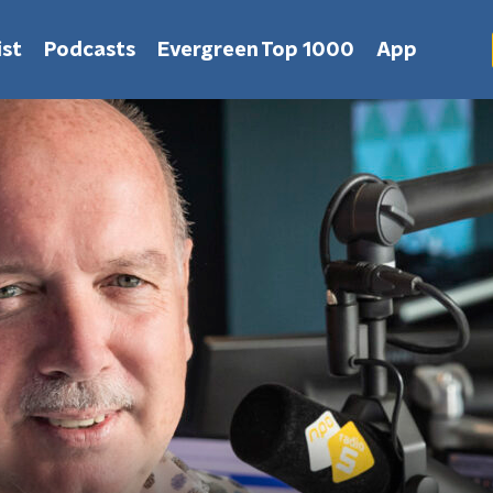
st
Podcasts
Evergreen Top 1000
App