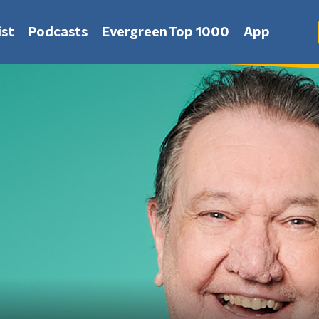
st
Podcasts
Evergreen Top 1000
App