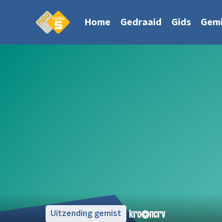
Home
Gedraaid
Gids
Gemi
Uitzending gemist