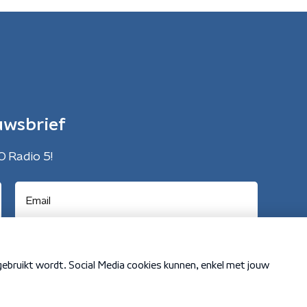
uwsbrief
O Radio 5!
Cookiebeleid