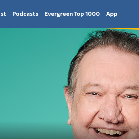
st
Podcasts
Evergreen Top 1000
App