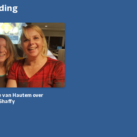
nding
e van Hautem over
Shaffy