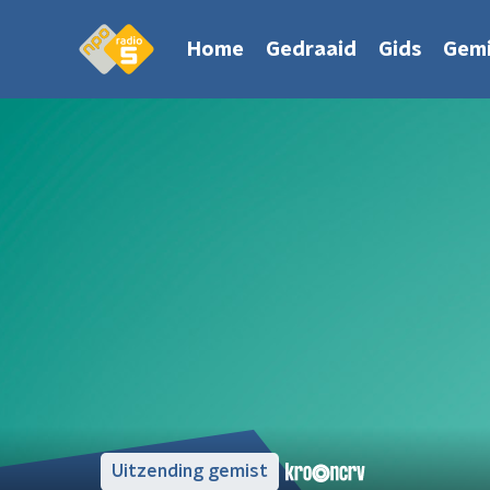
Home
Gedraaid
Gids
Gemi
Uitzending gemist