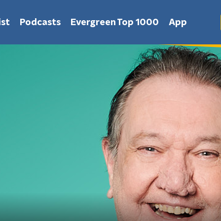
st
Podcasts
Evergreen Top 1000
App