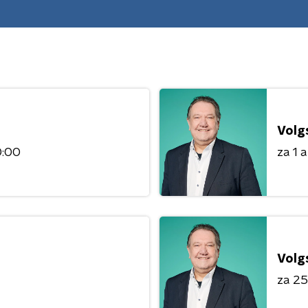
Volg
0:00
za 1 
Volg
za 25 