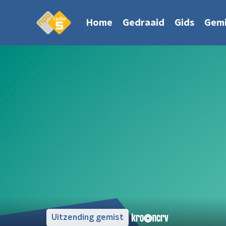
Home
Gedraaid
Gids
Gemi
Uitzending gemist