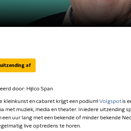
 uitzending af
eerd door:
Hijlco Span
 kleinkunst en cabaret krijgt een podium!
Volgspot
is e
met muziek, media en theater. In iedere uitzending s
an een uur lang met een bekende of minder bekende Ne
 regelmatig live optredens te horen.