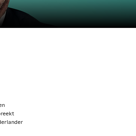
en
preekt
derlander