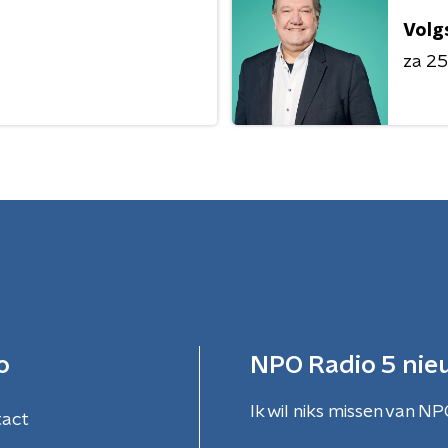
Volg
za 25 
o
NPO Radio 5 nie
Ik wil niks missen van NP
tact