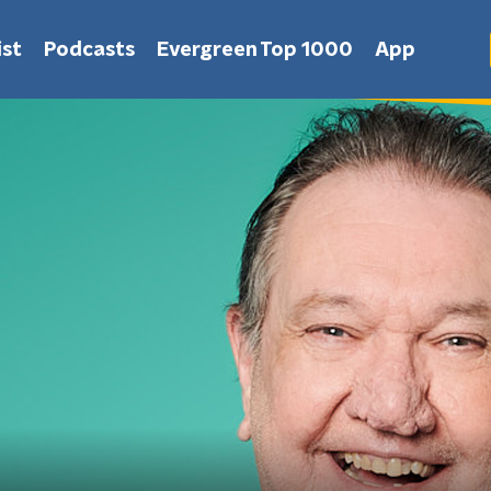
st
Podcasts
Evergreen Top 1000
App