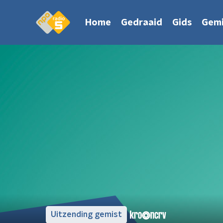
Home
Gedraaid
Gids
Gemi
Uitzending gemist