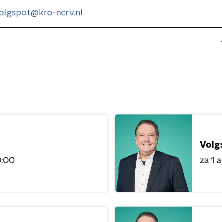
olgspot@kro-ncrv.nl
Volg
0:00
za 1 