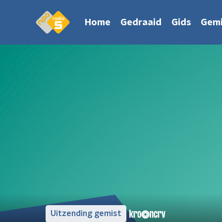
Home
Gedraaid
Gids
Gemi
Uitzending gemist