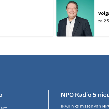
Volg
za 25 
o
NPO Radio 5 nie
Ik wil niks missen van NP
tact