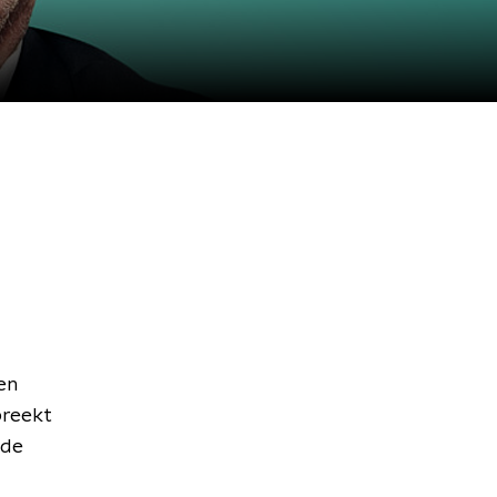
en
preekt
nde