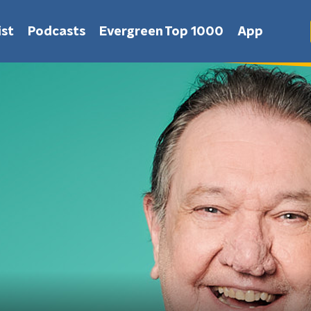
st
Podcasts
Evergreen Top 1000
App