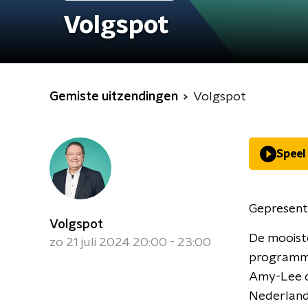
Volgspot
Gemiste uitzendingen
Volgspot
Speel
Gepresent
Volgspot
De mooiste
zo 21 juli 2024 20:00 - 23:00
programma 
Amy-Lee d
Nederlande