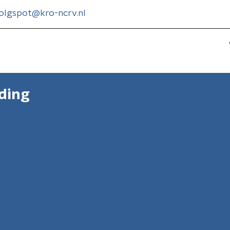
olgspot@kro-ncrv.nl
nding