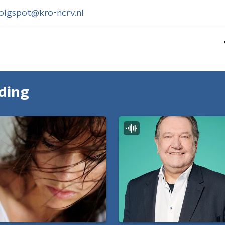
olgspot@kro-ncrv.nl
nding