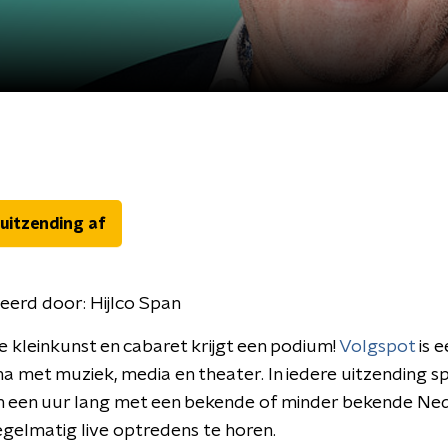
 uitzending af
eerd door:
Hijlco Span
 kleinkunst en cabaret krijgt een podium!
Volgspot
is e
met muziek, media en theater. In iedere uitzending s
an een uur lang met een bekende of minder bekende Ne
 regelmatig live optredens te horen.