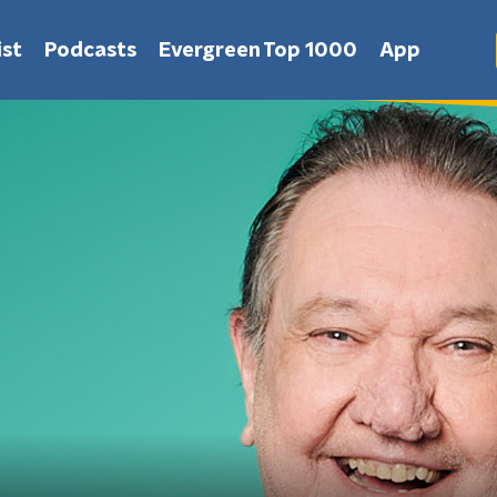
st
Podcasts
Evergreen Top 1000
App