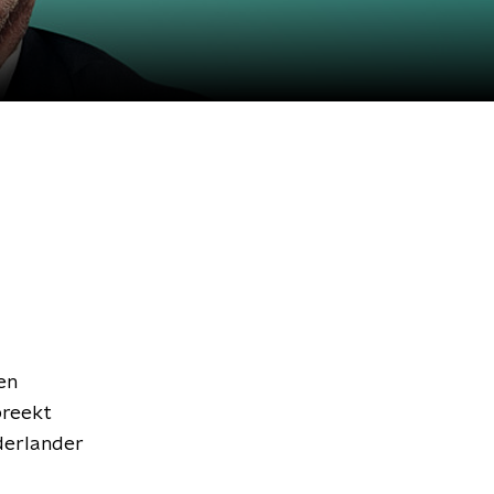
en
preekt
derlander