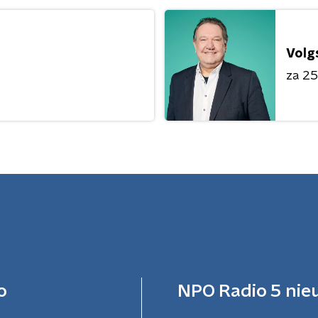
Volg
za 25 
o
NPO Radio 5 nie