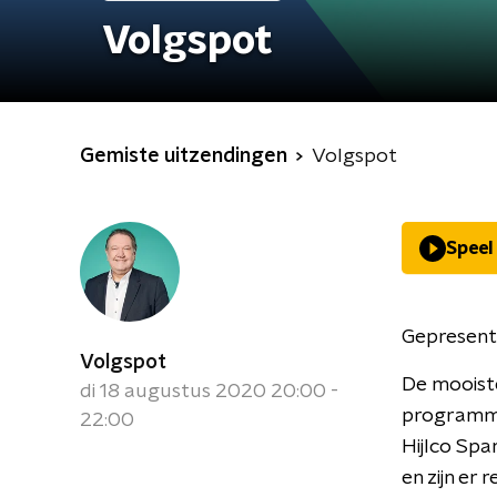
Volgspot
Gemiste uitzendingen
Volgspot
Speel
Gepresent
Volgspot
De mooiste
di 18 augustus 2020 20:00 -
programma 
22:00
Hijlco Sp
en zijn er