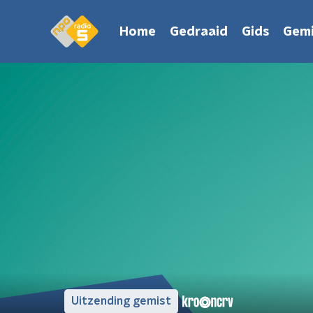
Home
Gedraaid
Gids
Gemi
Uitzending gemist