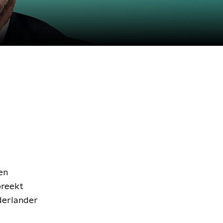
en
preekt
derlander