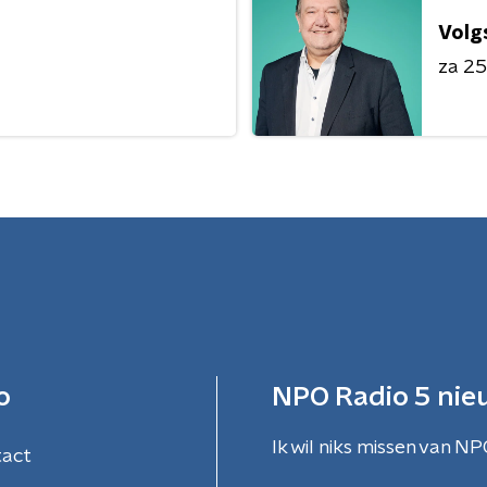
Volg
za 25 
o
NPO Radio 5 nie
Ik wil niks missen van NP
tact