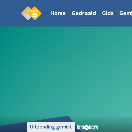
Home
Gedraaid
Gids
Gemi
Uitzending gemist