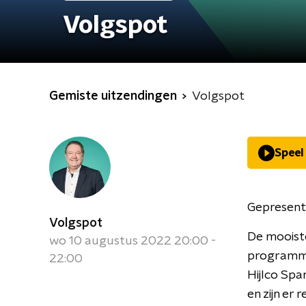
Volgspot
Gemiste uitzendingen
Volgspot
Speel
Gepresent
Volgspot
De mooiste
wo 10 augustus 2022 20:00 -
programma 
22:00
Hijlco Sp
en zijn er