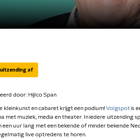
 uitzending af
eerd door:
Hijlco Span
 kleinkunst en cabaret krijgt een podium!
Volgspot
is e
met muziek, media en theater. In iedere uitzending s
an een uur lang met een bekende of minder bekende Ne
 regelmatig live optredens te horen.