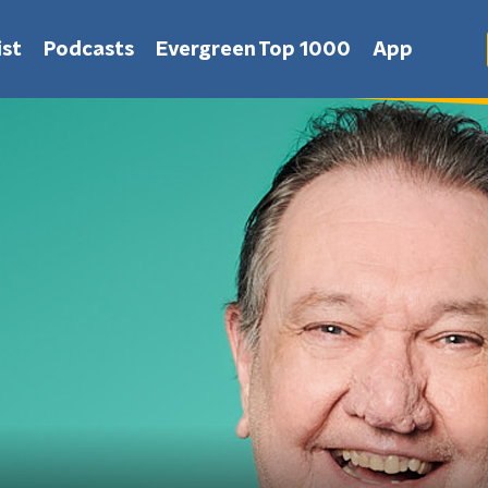
st
Podcasts
Evergreen Top 1000
App