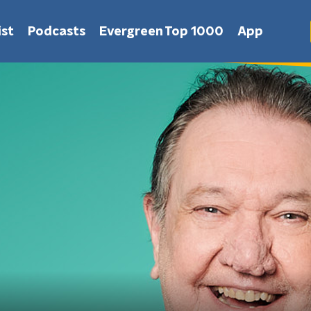
st
Podcasts
Evergreen Top 1000
App