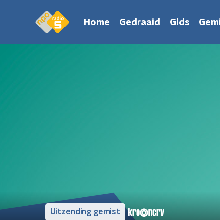
Home
Gedraaid
Gids
Gemi
Uitzending gemist