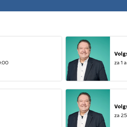
Volg
0:00
za 1 
Volg
za 25 