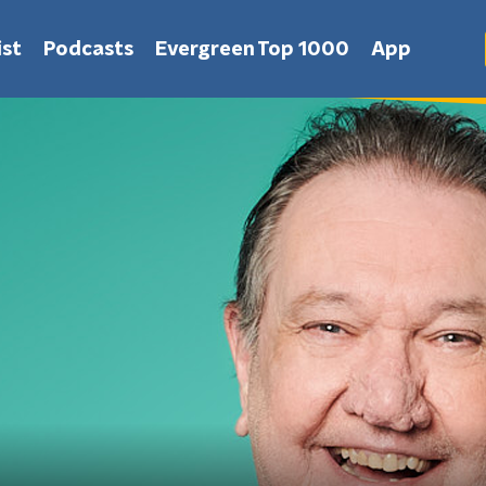
st
Podcasts
Evergreen Top 1000
App