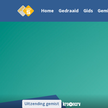
Home
Gedraaid
Gids
Gemi
Uitzending gemist