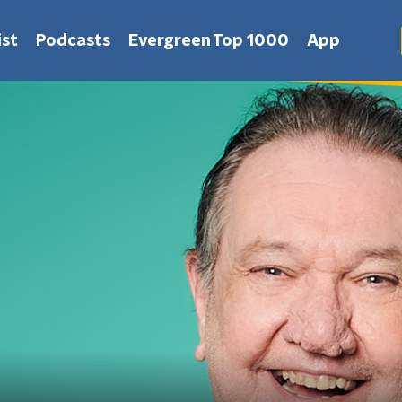
st
Podcasts
Evergreen Top 1000
App