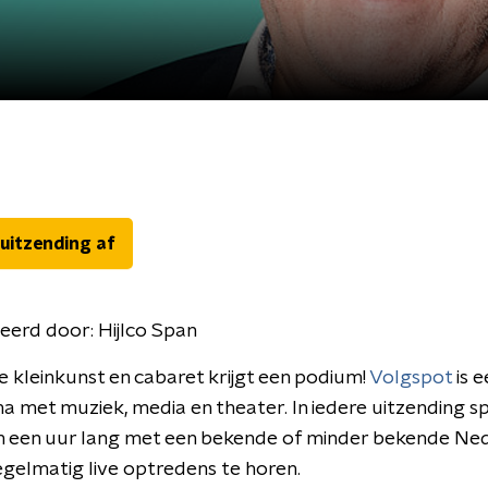
 uitzending af
eerd door:
Hijlco Span
 kleinkunst en cabaret krijgt een podium!
Volgspot
is e
met muziek, media en theater. In iedere uitzending s
an een uur lang met een bekende of minder bekende Ne
 regelmatig live optredens te horen.