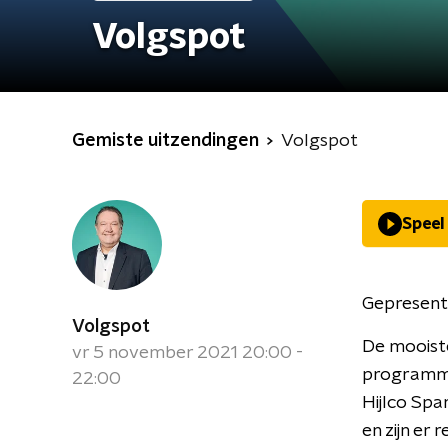
Volgspot
Gemiste uitzendingen
Volgspot
Speel
Gepresent
Volgspot
De mooiste
vr 5 november 2021 20:00 -
programma 
22:00
Hijlco Sp
en zijn er