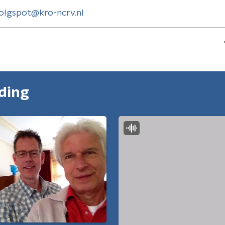
olgspot@kro-ncrv.nl
nding