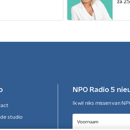
za 25 
o
NPO Radio 5 nie
Ik wil niks missen van NP
tact
de studio