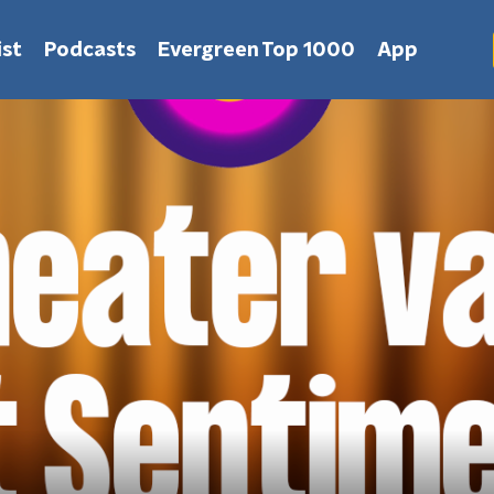
st
Podcasts
Evergreen Top 1000
App