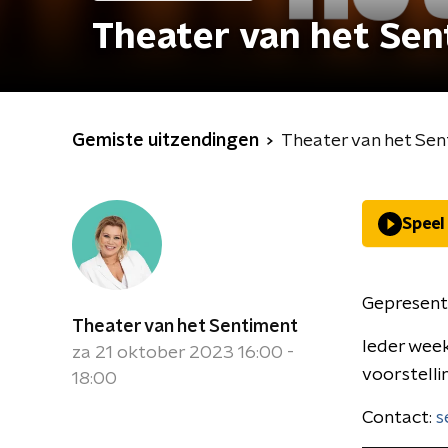
Theater van het Se
Gemiste uitzendingen
Theater van het Se
Speel
Gepresent
Theater van het Sentiment
Ieder wee
za 21 oktober 2023 16:00 -
voorstelli
18:00
Contact:
s