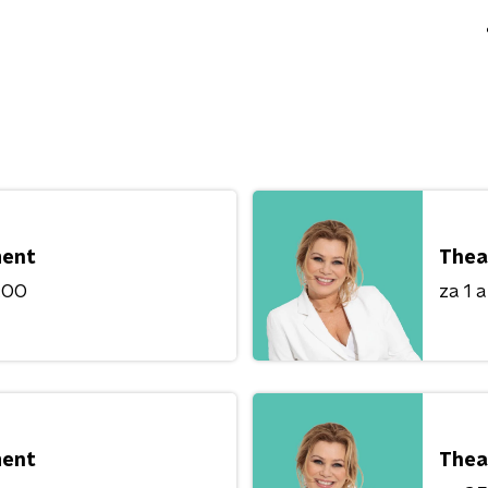
ment
Thea
8:00
za 1 
ment
Thea