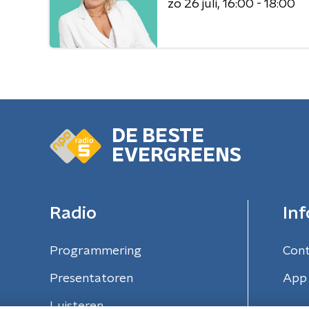
zo 26 juli
16:00 - 18:00
DE BESTE
EVERGREENS
Radio
Inf
Programmering
Con
Presentatoren
App 
Luisteren