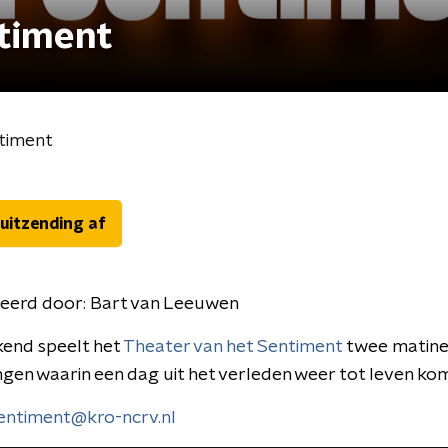
ntiment
ntiment
 uitzending af
eerd door:
Bart van Leeuwen
kend speelt het
Theater van het Sentiment
twee matine
ngen waarin een dag uit het verleden weer tot leven kom
entiment@kro-ncrv.nl