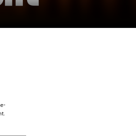
e-
t.