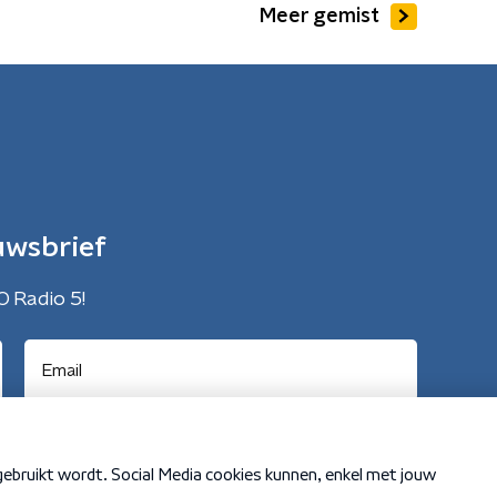
Meer gemist
uwsbrief
O Radio 5!