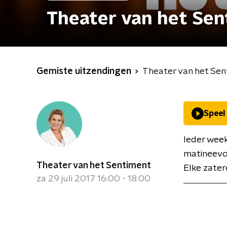
Theater van het Se
Gemiste uitzendingen
Theater van het Se
Speel
Ieder wee
matineevoo
Theater van het Sentiment
Elke zater
za 29 juli 2017 16:00 - 18:00