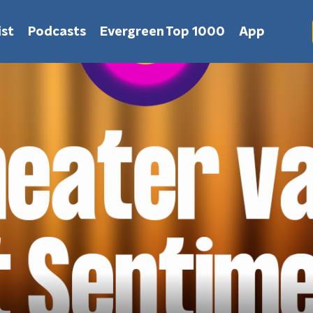
st
Podcasts
Evergreen Top 1000
App