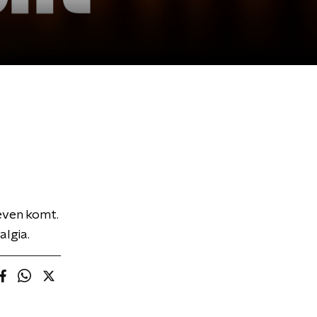
even komt.
algia.