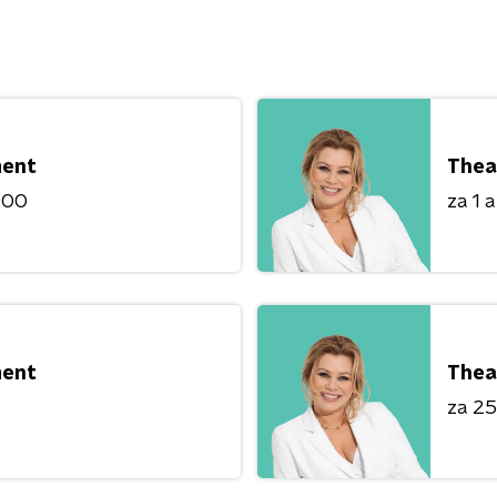
ment
Thea
8:00
za 1 
ment
Thea
za 25 