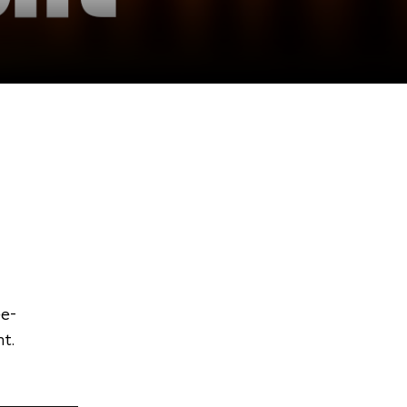
e-
t.