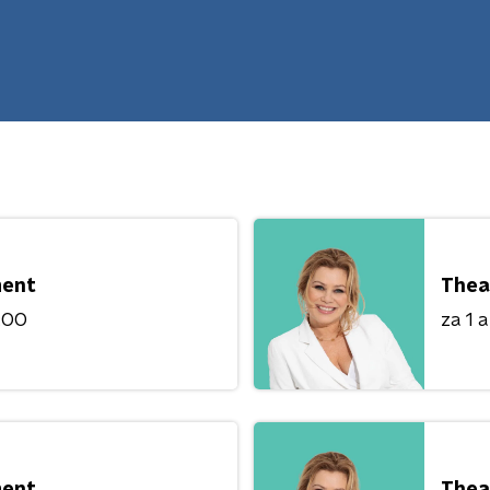
ment
Thea
8:00
za 1 
ment
Thea