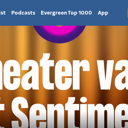
st
Podcasts
Evergreen Top 1000
App