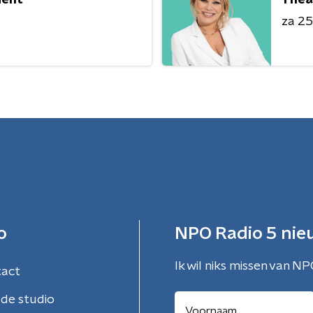
za 25 
o
NPO Radio 5 nie
Ik wil niks missen van NP
tact
de studio