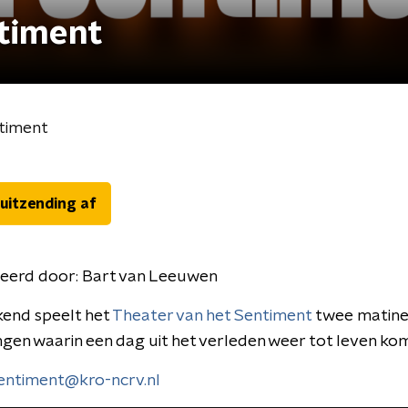
ntiment
ntiment
 uitzending af
eerd door:
Bart van Leeuwen
kend speelt het
Theater van het Sentiment
twee matine
ngen waarin een dag uit het verleden weer tot leven kom
entiment@kro-ncrv.nl