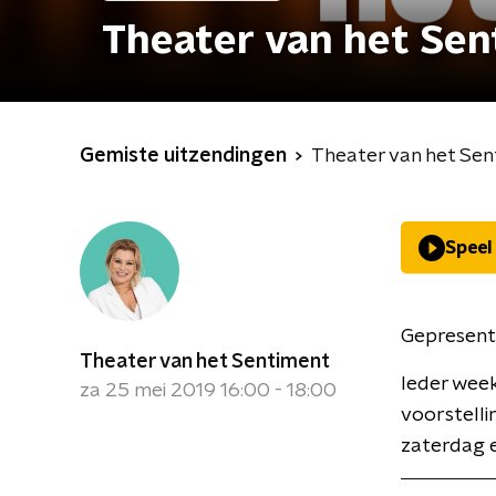
Theater van het Se
Gemiste uitzendingen
Theater van het Se
Speel
Gepresent
Theater van het Sentiment
Ieder wee
za 25 mei 2019 16:00 - 18:00
voorstelli
zaterdag e