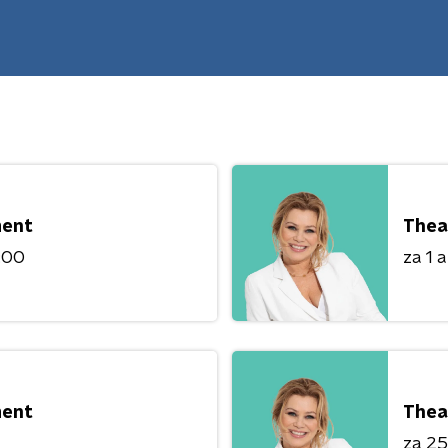
ment
Thea
8:00
za 1 
ment
Thea
za 25 