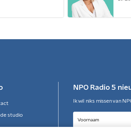
o
NPO Radio 5 nie
Ik wil niks missen van NP
tact
de studio