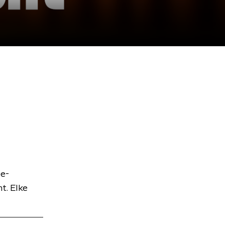
ee-
t. Elke