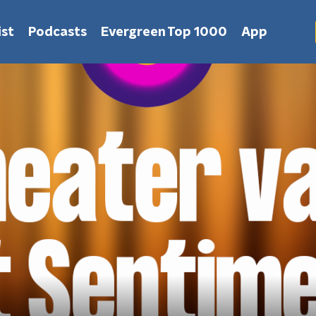
st
Podcasts
Evergreen Top 1000
App