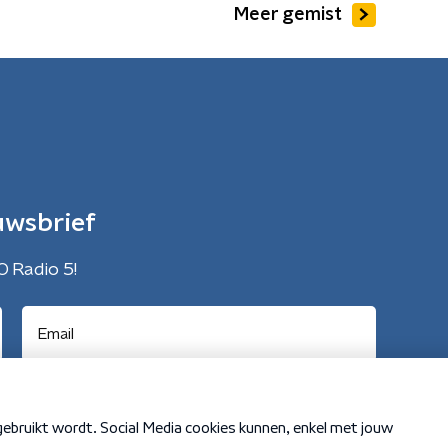
Meer gemist
uwsbrief
O Radio 5!