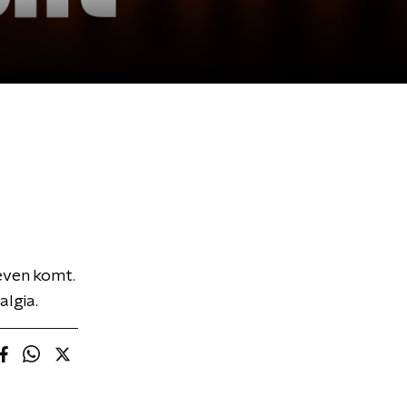
even komt.
algia.