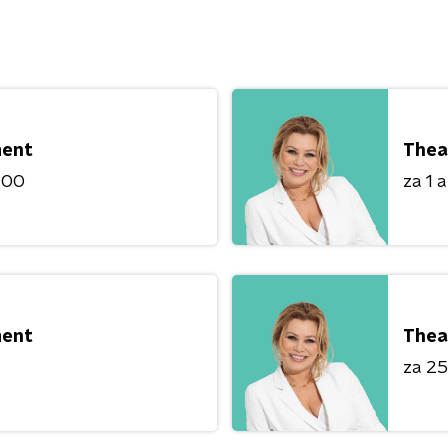
ment
Thea
8:00
za 1 
ment
Thea
za 25 