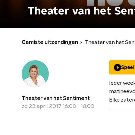
Theater van het Se
Gemiste uitzendingen
Theater van het Se
Speel
Ieder wee
matineevoo
Theater van het Sentiment
Elke zater
zo 23 april 2017 16:00 - 18:00