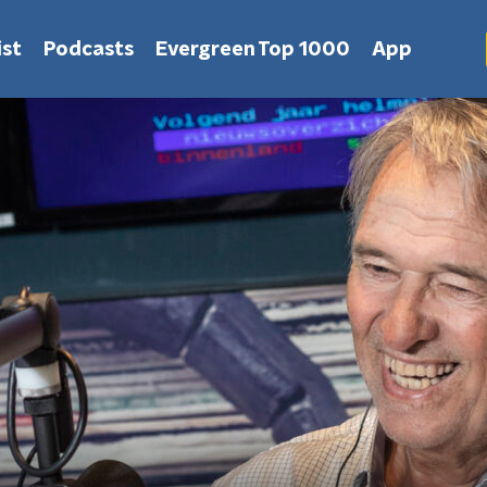
st
Podcasts
Evergreen Top 1000
App