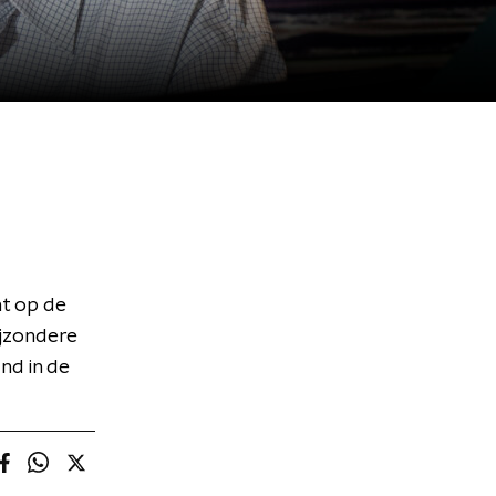
t op de
ijzondere
nd in de