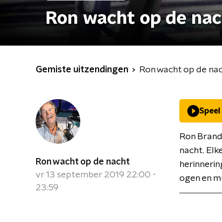
Ron wacht op de nac
Gemiste uitzendingen
Ron wacht op de na
Speel
Ron Brand
nacht. Elk
Ron wacht op de nacht
herinnerin
vr 13 september 2019 22:00 -
ogen en mu
23:59