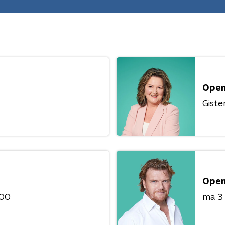
Open
Giste
Open
:00
ma 3