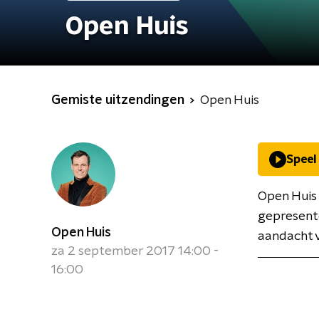
Open Huis
Gemiste uitzendingen
Open Huis
Speel
Open Huis
gepresent
Open Huis
aandacht v
za 2 september 2017 14:00 -
16:00