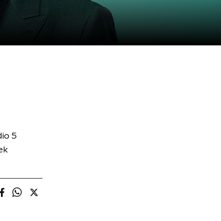
io 5
ek