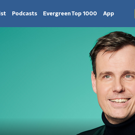
st
Podcasts
Evergreen Top 1000
App