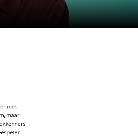
ker met
em, maar
iekkenners
eespelen