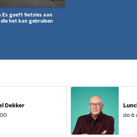
 Es geeft fietsles aan
 die het kan gebruiken
el Dekker
Lunc
:00
do 6