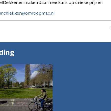
lDekker en maken daarmee kans op unieke prijzen.
unchlekker@omroepmax.nl
nding