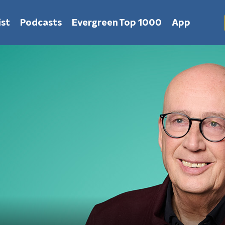
st
Podcasts
Evergreen Top 1000
App