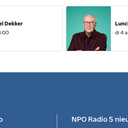
el Dekker
Lunc
4:00
di 4 
o
NPO Radio 5 nie