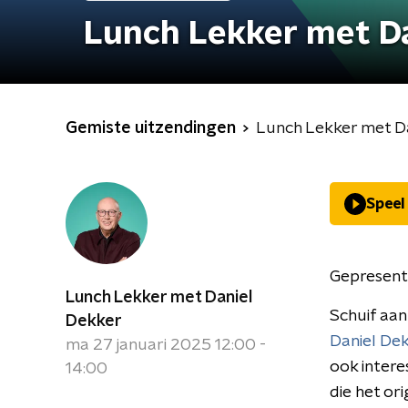
Lunch Lekker met D
Gemiste uitzendingen
Lunch Lekker met D
Speel
Gepresent
Lunch Lekker met Daniel
Schuif aan
Dekker
Daniel De
ma 27 januari 2025 12:00 -
ook intere
14:00
die het or