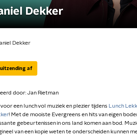
aniel Dekker
aniel Dekker
 uitzending af
eerd door:
Jan Rietman
 voor een lunch vol muziek en plezier tijdens
Lunch Lek
kker
! Met de mooiste Evergreens en hits van eigen bod
ssante gebeurtenissen in ons land komen aan bod. Muz
igineel van een kopie weten te onderscheiden kunnen m