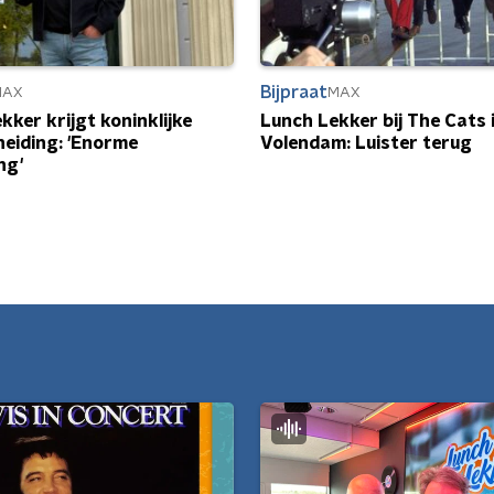
Bijpraat
MAX
MAX
kker krijgt koninklijke
Lunch Lekker bij The Cats 
eiding: 'Enorme
Volendam: Luister terug
ng'