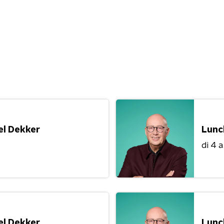
el Dekker
Lunc
di 4 
el Dekker
Lunc