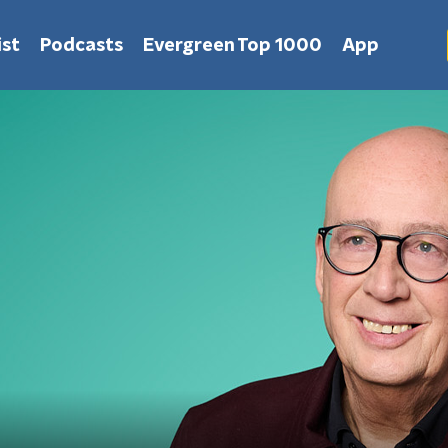
st
Podcasts
Evergreen Top 1000
App