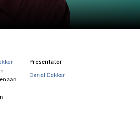
ekker
Presentator
en
Daniel Dekker
en aan
n