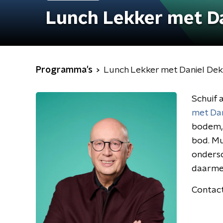
Lunch Lekker met D
Programma's
Lunch Lekker met Daniel De
Schuif 
met Dan
bodem, 
bod. Mu
onders
daarmee
Contac