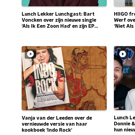
Lunch Lekker Lunchgast: Bart
HIIGO f
Voncken over zijn nieuwe single
Werf ov
'Als Ik Een Zoon Had' en zijn EP
‘Niet Als
'Een Man Een Man'
Lunch L
Vanja van der Leeden over de
Donnie &
vernieuwde versie van haar
hun nieu
kookboek 'Indo Rock'