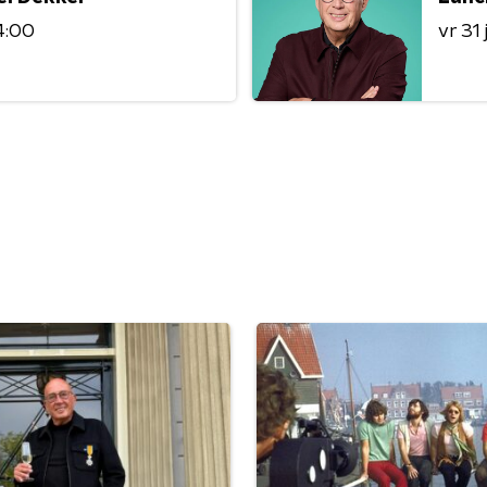
4:00
vr 31 j