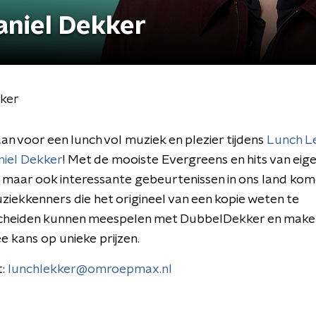
aniel Dekker
kker
aan voor een lunch vol muziek en plezier tijdens
Lunch L
iel Dekker
! Met de mooiste Evergreens en hits van eig
maar ook interessante gebeurtenissen in ons land kom
ziekkenners die het origineel van een kopie weten te
cheiden kunnen meespelen met DubbelDekker en make
 kans op unieke prijzen.
t:
lunchlekker@omroepmax.nl