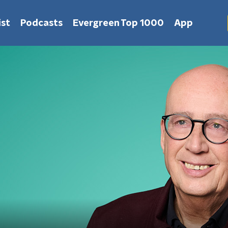
st
Podcasts
Evergreen Top 1000
App