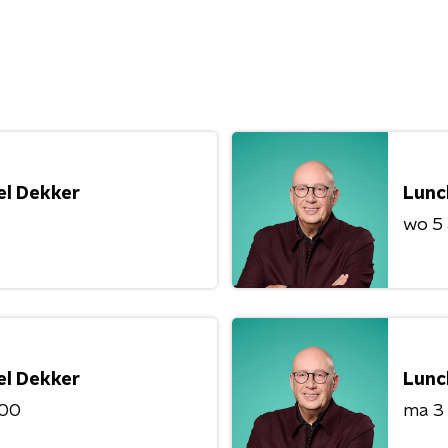
el Dekker
Lunc
wo 5
el Dekker
Lunc
:00
ma 3