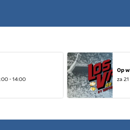
Op w
:00 - 14:00
za 21