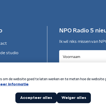
o
NPO Radio 5 nie
Ik wil niks missen van NP
tact
de studio
Aanmelden