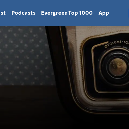
st
Podcasts
Evergreen Top 1000
App