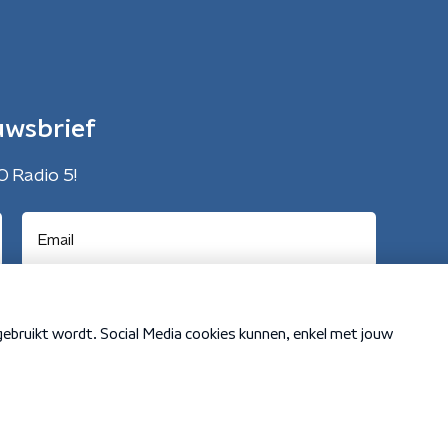
uwsbrief
O Radio 5!
Cookiebeleid