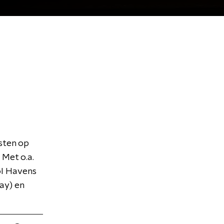
sten op
 Met o.a.
ol Havens
ay) en