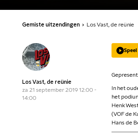
Gemiste uitzendingen
Los Vast, de reünie
Speel
Gepresent
Los Vast, de reünie
In het oud
za 21 september 2019 12:00 -
het podium
14:00
Henk Westb
(VOF de Ku
Hans de Bo