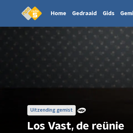
Home
Gedraaid
Gids
Gemi
Uitzending gemist
Los Vast, de reünie