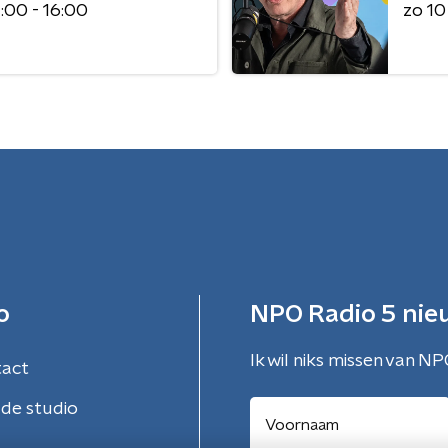
:00 - 16:00
zo 1
o
NPO Radio 5 nie
Ik wil niks missen van NP
tact
de studio