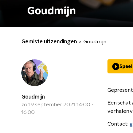
Goudmijn
Gemiste uitzendingen
Goudmijn
Speel
Gepresent
Goudmijn
Een schat 
zo 19 september 2021 14:00 -
verhalen 
16:00
Contact:
g