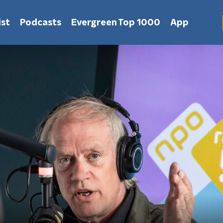
st
Podcasts
Evergreen Top 1000
App