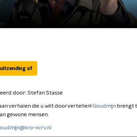
 uitzending af
eerd door:
Stefan Stasse
aan verhalen die u wilt doorvertellen!
Goudmijn
brengt 
van gewone mensen.
oudmijn@kro-ncrv.nl