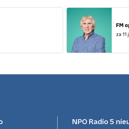
FM o
za 11 j
o
NPO Radio 5 nie