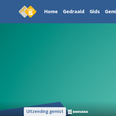
Home
Gedraaid
Gids
Gemi
Uitzending gemist