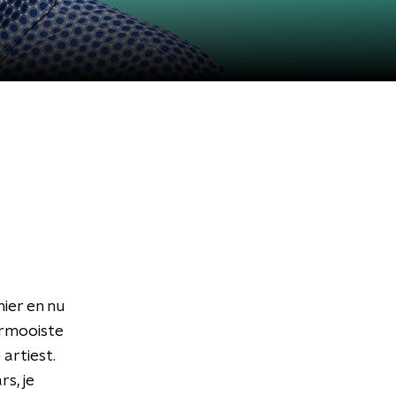
hier en nu
ermooiste
artiest.
s, je