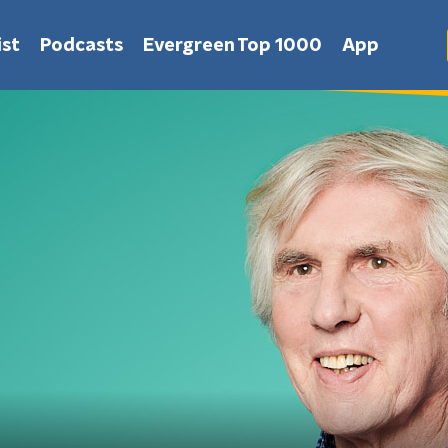
st
Podcasts
Evergreen Top 1000
App