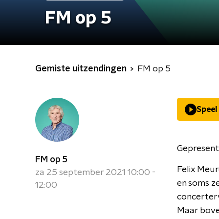
FM op 5
Gemiste uitzendingen
FM op 5
Speel
Gepresent
FM op 5
Felix Meur
za 25 september 2021 10:00 -
en soms ze
12:00
concerterv
Maar boven