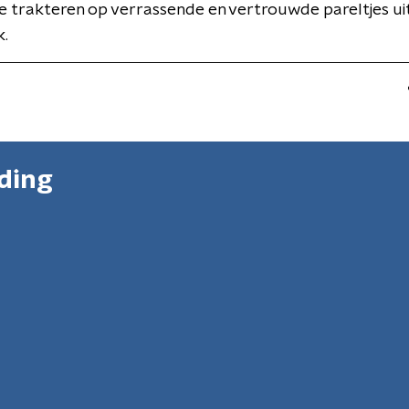
te trakteren op verrassende en vertrouwde pareltjes ui
.
nding