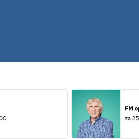
FM o
:00
za 25 