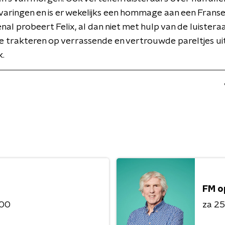
aringen en is er wekelijks een hommage aan een Franse 
al probeert Felix, al dan niet met hulp van de luisteraar
te trakteren op verrassende en vertrouwde pareltjes ui
.
FM o
:00
za 25 