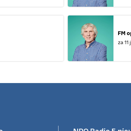
FM o
za 11 j