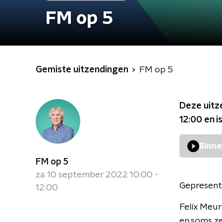
FM op 5
Gemiste uitzendingen
FM op 5
Deze uitz
12:00
en i
Binne
FM op 5
za 10 september 2022 10:00 -
Gepresent
12:00
Felix Meur
en soms ze