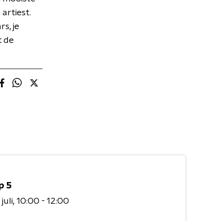
artiest.
s, je
t de
p 5
juli
10:00 - 12:00