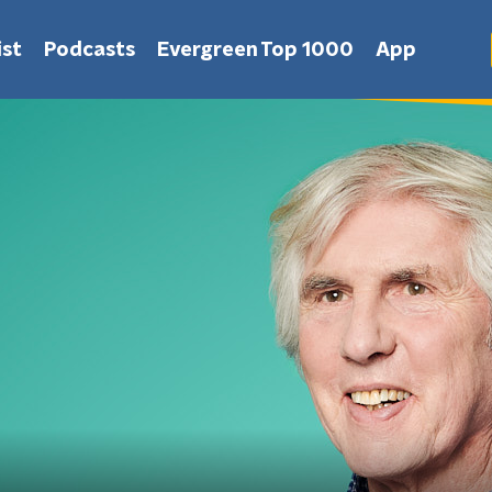
st
Podcasts
Evergreen Top 1000
App