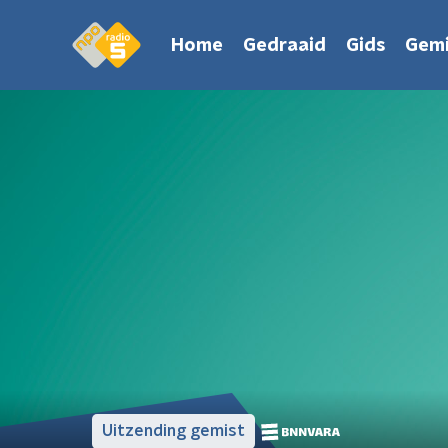
Home
Gedraaid
Gids
Gemi
Uitzending gemist