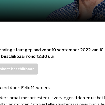
ending staat gepland voor
10 september 2022 van 10:
s beschikbaar rond
12:30
uur.
nkort beschikbaar
eerd door:
Felix Meurders
ders praat met artiesten uit vervlogen tijden en uit het 
lfs van morgen. Ook vertellen luisteraars over hun all