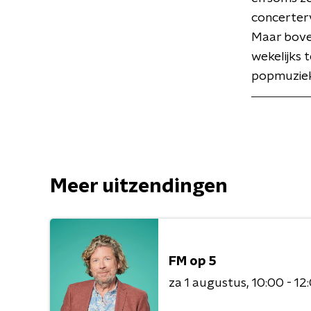
concerterv
Maar boven
wekelijks 
popmuziek
Meer uitzendingen
FM op 5
za 1 augustus
10:00 - 12