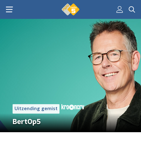
Uitzending gemist
BertOp5