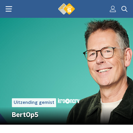
Uitzending gemist
BertOp5