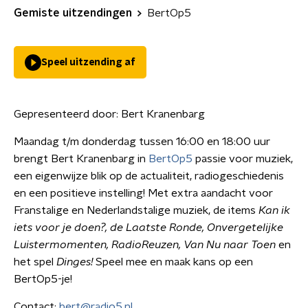
Gemiste uitzendingen
BertOp5
Speel uitzending af
Gepresenteerd door:
Bert Kranenbarg
Maandag t/m donderdag tussen 16:00 en 18:00 uur
brengt Bert Kranenbarg in
BertOp5
passie voor muziek,
een eigenwijze blik op de actualiteit, radiogeschiedenis
en een positieve instelling! Met extra aandacht voor
Franstalige en Nederlandstalige muziek, de items
Kan ik
iets voor je doen?, de Laatste Ronde,
Onvergetelijke
Luistermomenten, RadioReuzen, Van Nu naar Toen
en
het spel
Dinges!
Speel mee en maak kans op een
BertOp5-je!
Contact:
bert@radio5.nl