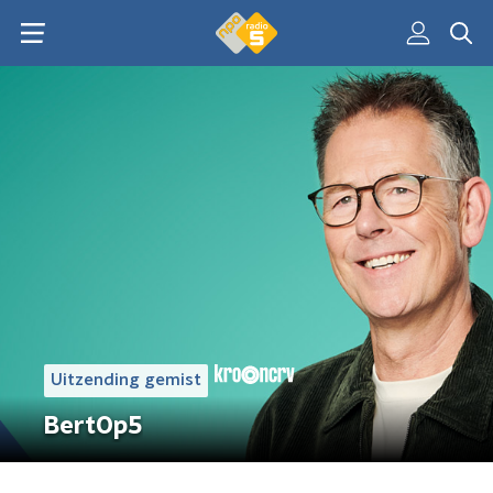
Uitzending gemist
BertOp5