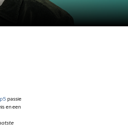
Op5
passie
nis en een
Laatste