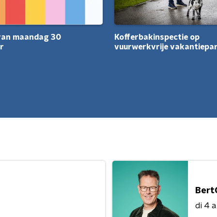
 van maandag 30
Kofferbakinspectie op
r
vuurwerkvrije vakantiepa
Bert
di 4 