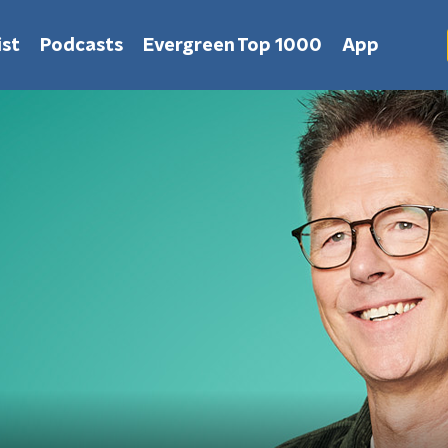
st
Podcasts
Evergreen Top 1000
App