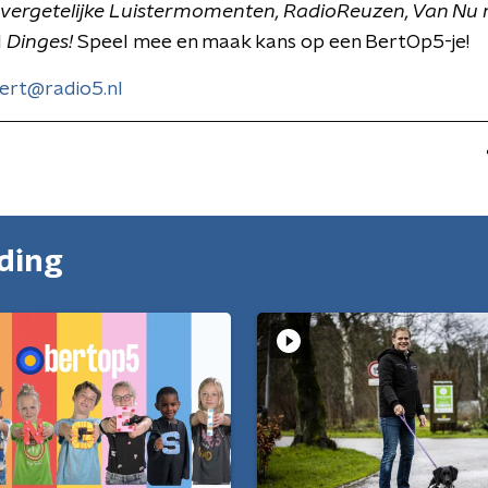
vergetelijke Luistermomenten, RadioReuzen, Van Nu 
l
Dinges!
Speel mee en maak kans op een BertOp5-je!
ert@radio5.nl
nding