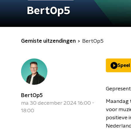
BertOp5
Gemiste uitzendingen
BertOp5
Speel
Gepresent
BertOp5
Maandag t
ma 30 december 2024 16:00 -
voor muzie
18:00
positieve 
Nederland