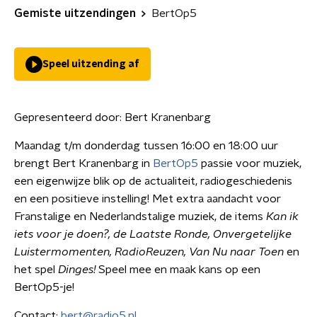
Gemiste uitzendingen
BertOp5
Speel uitzending af
Gepresenteerd door:
Bert Kranenbarg
Maandag t/m donderdag tussen 16:00 en 18:00 uur
brengt Bert Kranenbarg in
BertOp5
passie voor muziek,
een eigenwijze blik op de actualiteit, radiogeschiedenis
en een positieve instelling! Met extra aandacht voor
Franstalige en Nederlandstalige muziek, de items
Kan ik
iets voor je doen?, de Laatste Ronde,
Onvergetelijke
Luistermomenten, RadioReuzen, Van Nu naar Toen
en
het spel
Dinges!
Speel mee en maak kans op een
BertOp5-je!
Contact:
bert@radio5.nl