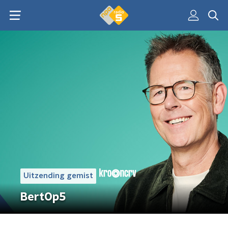
Uitzending gemist
BertOp5