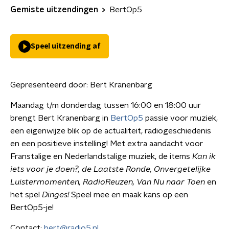
Gemiste uitzendingen
BertOp5
Speel uitzending af
Gepresenteerd door:
Bert Kranenbarg
Maandag t/m donderdag tussen 16:00 en 18:00 uur
brengt Bert Kranenbarg in
BertOp5
passie voor muziek,
een eigenwijze blik op de actualiteit, radiogeschiedenis
en een positieve instelling! Met extra aandacht voor
Franstalige en Nederlandstalige muziek, de items
Kan ik
iets voor je doen?, de Laatste Ronde,
Onvergetelijke
Luistermomenten, RadioReuzen, Van Nu naar Toen
en
het spel
Dinges!
Speel mee en maak kans op een
BertOp5-je!
Contact:
bert@radio5.nl