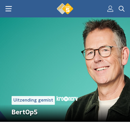
Uitzending gemist
BertOp5